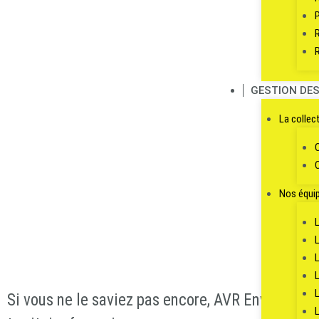
Accueil
Curage des batiment
Focus sur
GESTION DE
chaufferie
La collec
Nos équi
Si vous ne le saviez pas encore,
AVR Environnem