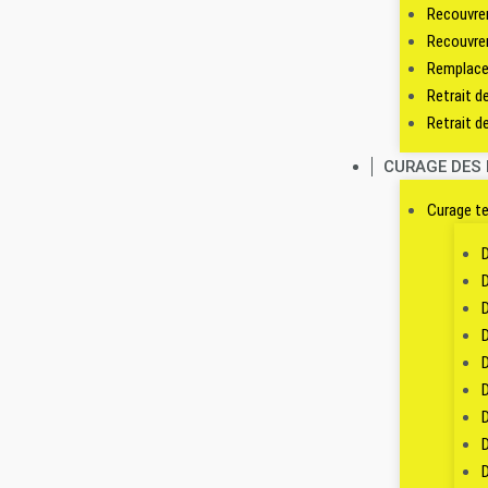
Recouvre
Recouvre
Remplace
Retrait d
Retrait de
CURAGE DES
Curage t