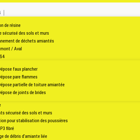
4
on de résine
 sécurisé des sols et murs
nnement de déchets amiantés
mont / Aval
S4
Dépose faux plancher
Dépose pare flammes
Dépose partielle de toiture amiantée
Dépose de joints de brides
e
s sécurisé des sols et murs
tion pour stabilisation des poussières
P3 fibré
 de débris d’amiante liée