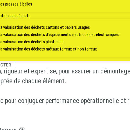
Les presses à balles
sation des déchets
lièrement emblématiques de notre savoir-faire.
La valorisation des déchets cartons et papiers usagés ​
La valorisation des déchets d’équipements électriques et électroniques
cours à
Ville de Lille
, où l’une de nos équipes s’es
La valorisation des déchets plastiques
La valorisation des déchets métaux ferreux et non ferreux
ans le cadre d’un vaste projet de curage techniq
CTER
, rigueur et expertise, pour assurer un démontage 
aptée de chaque élément.
iée pour conjuguer performance opérationnelle et 