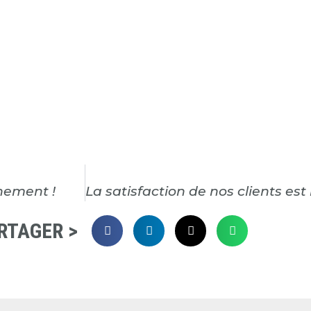
nement !
RTAGER >