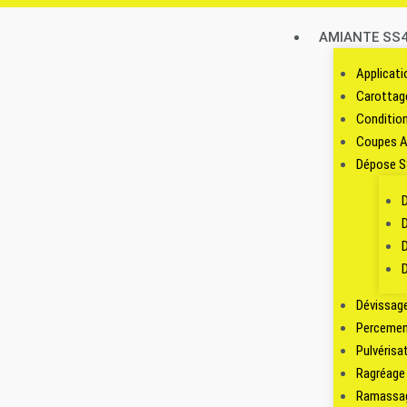
AMIANTE SS
Applicati
Carottage
Conditio
Coupes A
Dépose S
Dévissag
Percement
Pulvérisa
Ragréage 
Ramassage