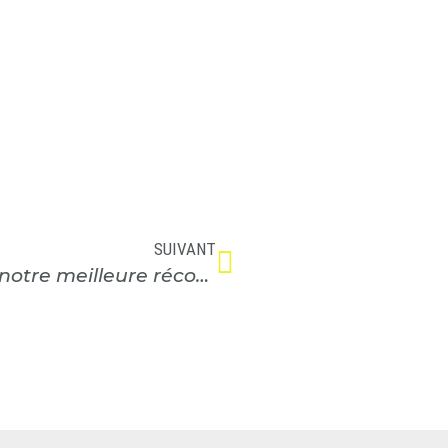
SUIVANT
La satisfaction de nos clients est notre meilleure récompense