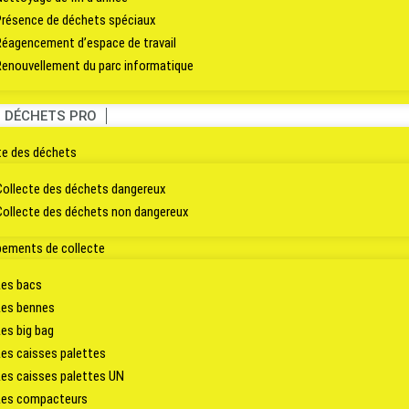
s
Focus sur la dépose d’une chaufferie a 
Présence de déchets spéciaux
Réagencement d’espace de travail
Renouvellement du parc informatique
 la dépose 
S DÉCHETS PRO
 à Lille
te des déchets
Collecte des déchets dangereux
Collecte des déchets non dangereux
pements de collecte
Les bacs
Les bennes
Les big bag
Les caisses palettes
Les caisses palettes UN
ent
réalise des prestations de curage technique 
Les compacteurs