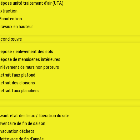
Dépose unité traitement d’air (UTA)
Extraction
Manutention
Travaux en hauteur
econd œuvre
Dépose / enlèvement des sols
Dépose de menuiseries intérieures
Enlèvement de murs non porteurs
Retrait faux plafond
Retrait des cloisons
Retrait faux planchers
vant état des lieux / libération du site
nventaire de fin de saison
Évacuation déchets
Nettoyage de fin d’année