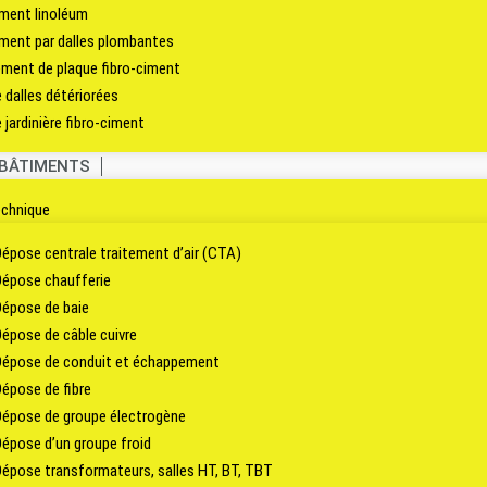
ment linoléum
ment par dalles plombantes
ment de plaque fibro-ciment
e dalles détériorées
 jardinière fibro-ciment
 BÂTIMENTS
echnique
Dépose centrale traitement d’air (CTA)
Dépose chaufferie
Dépose de baie
Dépose de câble cuivre
Dépose de conduit et échappement
Dépose de fibre
Dépose de groupe électrogène
Dépose d’un groupe froid
Dépose transformateurs, salles HT, BT, TBT