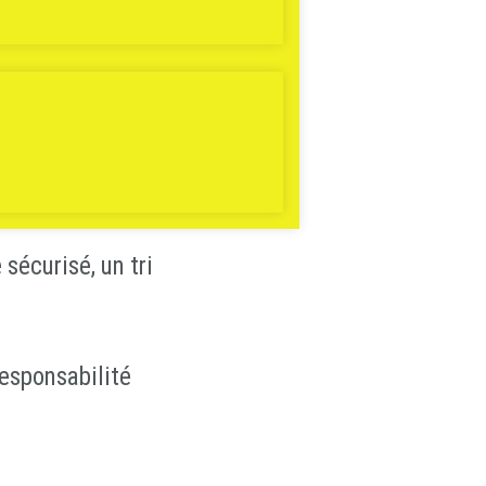
t chargée de la dépose
ue.
sécurisé, un tri
responsabilité