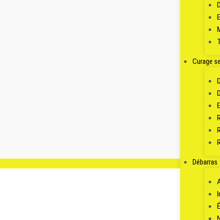
Curage s
Débarras
A
I