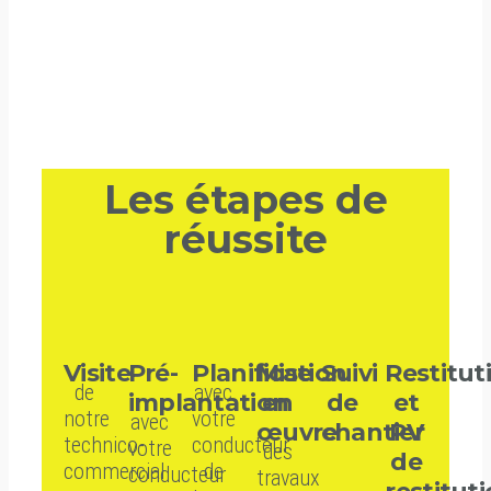
Les étapes de
réussite
Visite
Pré-
Planification
Mise
Suivi
Restitut
de
avec
implantation
en
de
et
notre
votre
avec
œuvre
chantier
PV
technico-
conducteur
votre
des
de
commercial
de
conducteur
travaux