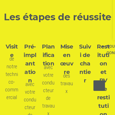
Les étapes de réussite
Visit
Pré-
Plan
Mise
Suiv
Rest
NOU
CON
e
impl
ifica
en
i de
ituti
de
ant
tion
œuv
cha
on
notre
avec
atio
re
ntie
et
techni
votre
des
n
r
PV
co-
condu
travau
avec
X
de
comm
cteur
x
votre
resti
ercial
de
condu
tuti
travau
cteur
x
on