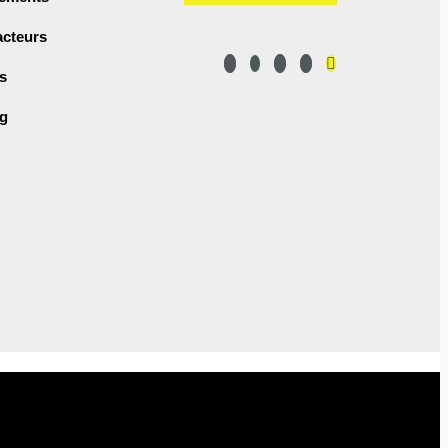
cteurs
s
ag