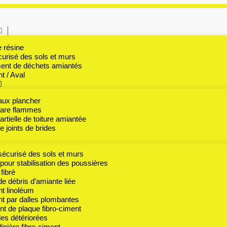
e résine
urisé des sols et murs
ent de déchets amiantés
 / Aval
aux plancher
are flammes
rtielle de toiture amiantée
 joints de brides
écurisé des sols et murs
 pour stabilisation des poussières
fibré
 débris d’amiante liée
t linoléum
 par dalles plombantes
 de plaque fibro-ciment
les détériorées
dinière fibro-ciment