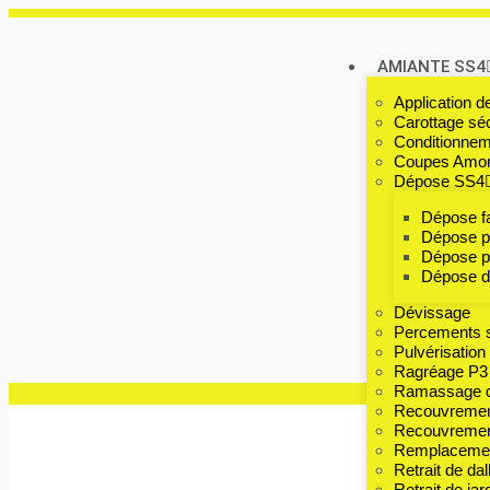
AMIANTE SS4
Application d
Carottage séc
Conditionnem
Coupes Amont
Dépose SS4
Dépose f
Dépose p
Dépose pa
Dépose de
Dévissage
Percements s
Pulvérisation
Ragréage P3 
Ramassage de
Recouvremen
Recouvrement
Remplacement
Retrait de dal
Retrait de jar