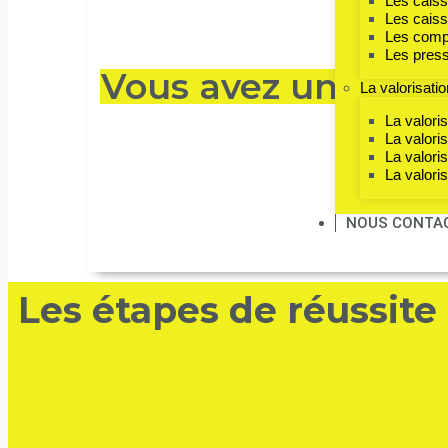
Les caiss
Les caiss
Les comp
Les press
Vous avez un proje
La valorisati
La valori
La valori
La valori
La valori
NOUS CONTA
Les étapes de réussite