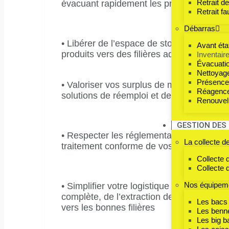
Retrait d
évacuant rapidement les produits invend
Retrait f
Débarras
• Libérer de l’espace de stockage en trian
Avant état
produits vers des filières adaptées.
Inventaire
Évacuati
Nettoyage
Présence
• Valoriser vos surplus de manière respo
Réagence
solutions de réemploi et de recyclage.
Renouvell
GESTION DES
• Respecter les réglementations en vigue
La collecte d
traitement conforme de vos produits en fi
Collecte 
Collecte 
Nos équipeme
• Simplifier votre logistique avec une pri
complète, de l’extraction des produits à
Les bacs
vers les bonnes filières
Les benn
Les big b