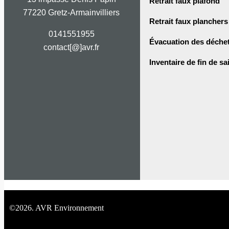
Retrait faux plafond
77220 Gretz-Armainvilliers
Retrait faux planchers
0141551955
Évacuation des déche
contact[@]avr.fr
Inventaire de fin de sa
©2026. AVR Environnement