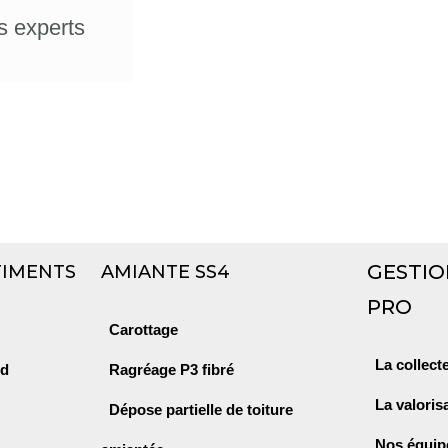
s experts
GESTIO
TIMENTS
AMIANTE SS4
PRO
Carottage
La collect
id
Ragréage P3 fibré
La valoris
Dépose partielle de toiture
Nos équip