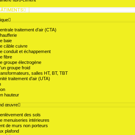
de fin de saison
BÂTIMENTS
ique
 de fin de s
ntrale traitement d’air (CTA)
aufferie
e baie
 câble cuivre
e conduit et échappement
 fibre
aison et certains produits doivent
e groupe électrogène
olutions de réemploi, de recyclage
un groupe froid
les types de produits. Nos équipes
ansformateurs, salles HT, BT, TBT
ité traitement d’air (UTA)
 , de leur tri sélectif et de leur
n
.
ion
n hauteur
nd œuvre
 enlèvement des sols
 menuiseries intérieures
nt de murs non porteurs
in de saison en
ux plafond