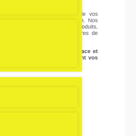
s
accompagne dans la gestion de vos
râce à une solution clé en main. Nos
ment sur site pour extraire vos produits,
ve et les rediriger vers les filières de
 traitement réglementaire.
vous assurez une gestion efficace et
ant de l’espace et en optimisant vos