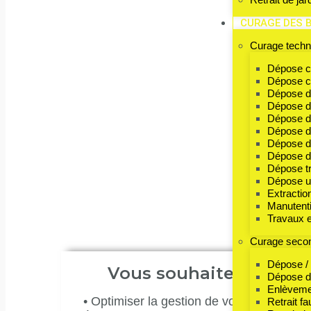
Accueil
Débarras
Inventaire 
CURAGE DES 
Curage techn
Inventaire
Dépose ce
Dépose ch
Dépose d
Dépose de
Dépose d
Dépose de
Vous réalisez un inventaire de fin de s
Dépose d
sortir de vos stocks ; nous avons des s
Dépose d’
et traitement règlementaire pour tous 
Dépose tr
Dépose un
se chargent de l’
extraction
des produits
Extractio
acheminement vers les filières adaptées
Manutent
Travaux e
Curage seco
Dépose /
Vous souhaitez
Dépose de
Enlèveme
• Optimiser la gestion de vos stocks en f
Retrait fa