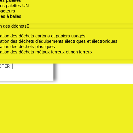
es palettes
es palettes UN
acteurs
es à balles
t ?
on des déchets
sation des déchets cartons et papiers usagés ​
sation des déchets d’équipements électriques et électroniques
sation des déchets plastiques
sation des déchets métaux ferreux et non ferreux
CTER