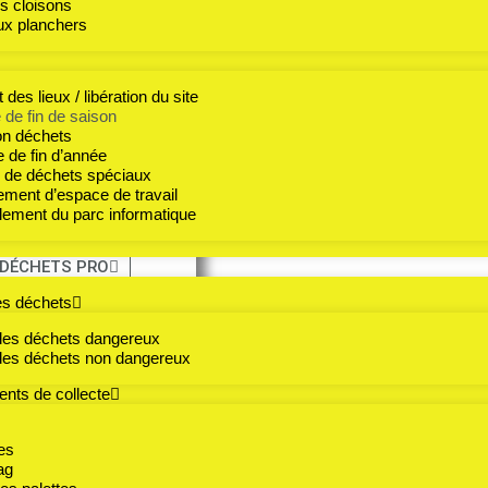
Nous réalison
es cloisons
us ou obsolètes.
aux planchers
AVR Environnement
vous 
stocks en fin de saison g
t et en orientant vos
équipes interviennent directe
 des lieux / libération du site
 de fin de saison
les trier de manière sélecti
on déchets
réemploi, de recyclage ou de
 de fin d’année
 de déchets spéciaux
nsable grâce à des
Avec
AVR Environnement
,
ment d’espace de travail
responsable
,
tout en libér
ement du parc informatique
ressources
.
 DÉCHETS PRO
ur en assurant un
es déchets
n de vie.
des déchets dangereux
des déchets non dangereux
nts de collecte
se en charge
 leur acheminement
es
ag