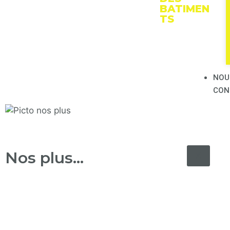
Curage
Curage
BATIMEN
TS
technique des
second œuvre
bâtiments
des bâtiments
Débarras
NOU
CON
Nos plus...
X