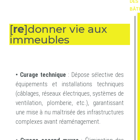
DES
BÂT
[
re
]donner vie aux
immeubles
• Curage technique
: Dépose sélective des
équipements et installations techniques
(câblages, réseaux électriques, systèmes de
ventilation, plomberie, etc.), garantissant
une mise à nu maîtrisée des infrastructures
complexes avant réaménagement.