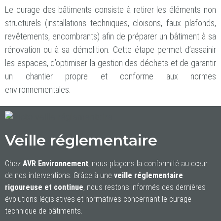
Le curage des bâtiments consiste à retirer les éléments non
structurels (installations techniques, cloisons, faux plafonds,
revêtements, encombrants) afin de préparer un bâtiment à sa
rénovation ou à sa démolition. Cette étape permet d’assainir
les espaces, d’optimiser la gestion des déchets et de garantir
un chantier propre et conforme aux normes
environnementales.
Veille réglementaire
Chez
AVR Environnement
, nous plaçons la conformité au cœur
de nos interventions. Grâce à une
veille réglementaire
rigoureuse et continue
, nous restons informés des dernières
évolutions législatives et normatives concernant le curage
technique de bâtiments.