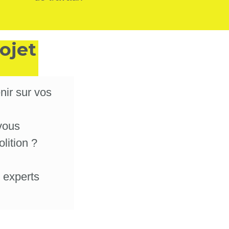
ojet
nir sur vos
vous
lition ?
 experts