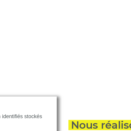
 de déchets 
és des produits inutilisés
Nous les évacuons, les
es faisons traiter sur des
BSD (Bordereau de Suivi de
on.
identifiés stockés
Nous réali