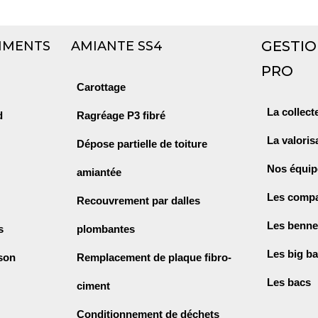
GESTIO
IMENTS
AMIANTE SS4
PRO
Carottage
La collect
d
Ragréage P3 fibré
La valoris
Dépose partielle de toiture
Nos équi
amiantée
Les comp
Recouvrement par dalles
Les benn
s
plombantes
Les big b
ison
Remplacement de plaque fibro-
Les bacs
ciment
Conditionnement de déchets