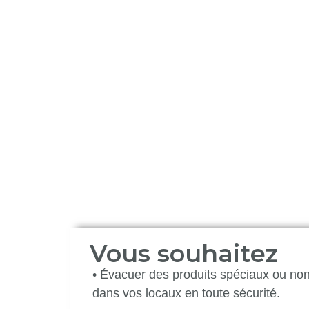
Présence
Dans vos locaux sont parfois entrepos
dits spéciaux ou non identifiés; 
transportons selon les normes ADR et l
filières agréées en garantissant par 
Déchets) la traçabilité de leur destructi
Vous souhaitez
• Évacuer des produits spéciaux ou non 
dans vos locaux en toute sécurité.