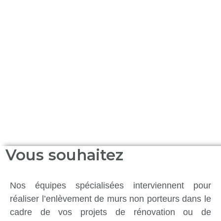
autres éléments non structurels tout en assurant
la sécurité des espaces et la protection des
surfaces à conserver. Les matériaux issus des
enlèvements sont triés et orientés vers des filières
de réemploi, de recyclage ou de valorisation
énergétique dans le respect des réglementations
en vigueur.
Vous souhaitez
Nos équipes spécialisées interviennent pour
réaliser l’enlèvement de murs non porteurs dans le
cadre de vos projets de rénovation ou de