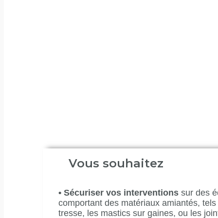
Accueil
Amiante SS4
Coupes 
Coupes A
Des solutions adaptées pour vos opérat
La coupe amont/aval assure une interve
les joints de tresse, joints de bride su
précise tout en maintenant la sécurité 
SS4
. Optez pour une solution experte pour
Vous souhaitez
•
Sécuriser vos interventions
sur des 
comportant des matériaux amiantés, tels 
tresse, les mastics sur gaines, ou les join