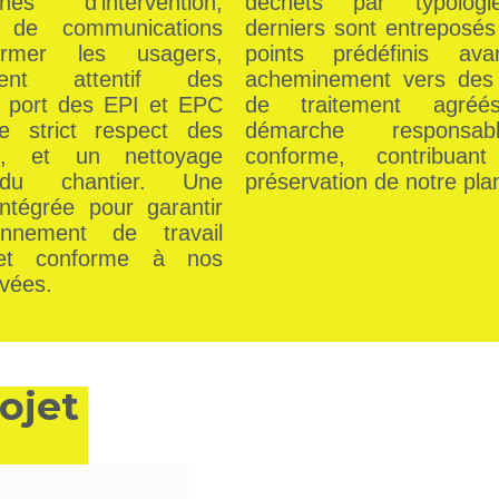
s d’intervention,
déchets par typolog
ge de communications
derniers sont entreposés
ormer les usagers,
points prédéfinis ava
ement attentif des
acheminement vers des 
e port des EPI et EPC
de traitement agréé
e strict respect des
démarche responsa
s, et un nettoyage
conforme, contribua
 du chantier. Une
préservation de notre pla
ntégrée pour garantir
nnement de travail
 et conforme à nos
vées.
ojet