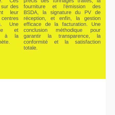
ie. Ces
précis des tonnages traités, la
 sur des
fourniture et l’émission des
nt leur
BSDA, la signature du PV de
centres
réception, et enfin, la gestion
s. Une
efficace de la facturation. Une
ble et
conclusion méthodique pour
nt à la
garantir la transparence, la
nète.
conformité et la satisfaction
totale.