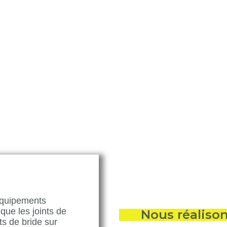
Amont / Aval
mont/Aval
ions sur matériaux amiantés.
ntion spécialisée sur le mastic sur gaines,
r canalisations… Nous veillons à une découpe
et la parfaite conformité aux normes
Amiante
 garantir l’intégrité de vos installations.
équipements
que les joints de
Nous réaliso
ts de bride sur