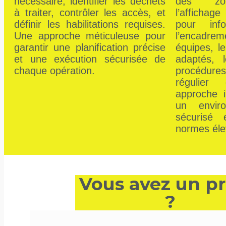
nécessaire, identifier les déchets
des zone
à traiter, contrôler les accès, et
l’afficha
définir les habilitations requises.
pour inf
Une approche méticuleuse pour
l’encadr
garantir une planification précise
équipes, l
et une exécution sécurisée de
adaptés, l
chaque opération.
procédure
régulier
approche i
un enviro
sécurisé
normes éle
Vous avez un pr
?