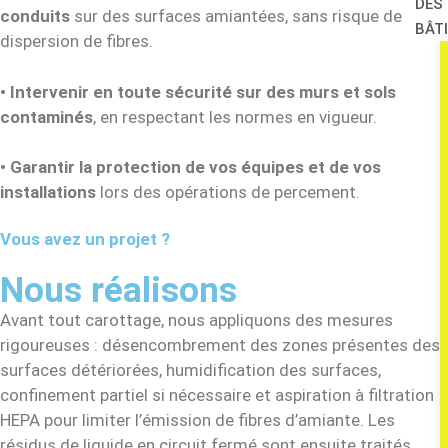
DES
conduits
sur des surfaces amiantées, sans risque de
BÂT
dispersion de fibres.
•
Intervenir en toute sécurité sur des murs et sols
contaminés
, en respectant les normes en vigueur.
•
Garantir la protection de vos équipes et de vos
installations
lors des opérations de percement.
Vous avez un projet ?
Nous réalisons
Avant tout carottage, nous appliquons des mesures
rigoureuses : désencombrement des zones présentes des
surfaces détériorées, humidification des surfaces,
confinement partiel si nécessaire et aspiration à filtration
HEPA pour limiter l’émission de fibres d’amiante. Les
résidus de liquide en circuit fermé sont ensuite traités