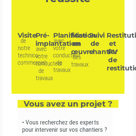
Visite
Pré-
Planification
Mise
Suivi
Restitut
de
avec
implantation
en
de
et
notre
votre
avec
œuvre
chantier
PV
technico-
conducteur
votre
des
de
commercial
de
conducteur
travaux
restitut
travaux
de
travaux
Vous avez un projet ?
•
Vous recherchez des experts
pour intervenir sur vos chantiers ?