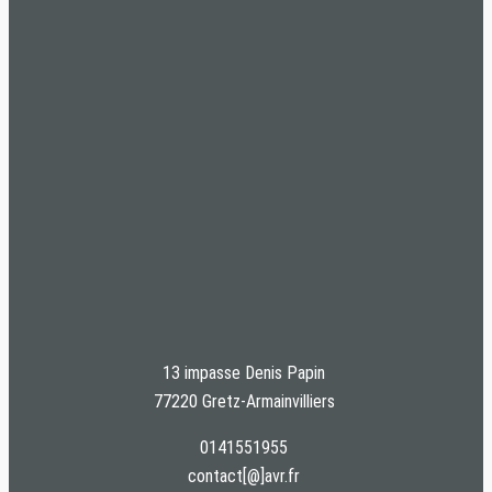
13 impasse Denis Papin
77220 Gretz-Armainvilliers
0141551955
contact[@]avr.fr