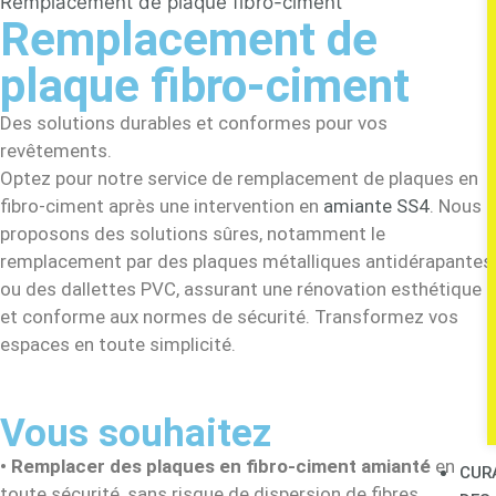
Remplacement de plaque fibro-ciment
Remplacement de
plaque fibro-ciment
Des solutions durables et conformes pour vos
revêtements.
Optez pour notre service de remplacement de plaques en
fibro-ciment après une intervention en
amiante SS4
. Nous
proposons des solutions sûres, notamment le
remplacement par des plaques métalliques antidérapantes
ou des dallettes PVC, assurant une rénovation esthétique
et conforme aux normes de sécurité. Transformez vos
espaces en toute simplicité.
Vous souhaitez
•
Remplacer des plaques en
fibro-ciment
amianté
en
CUR
toute sécurité, sans risque de dispersion de fibres.