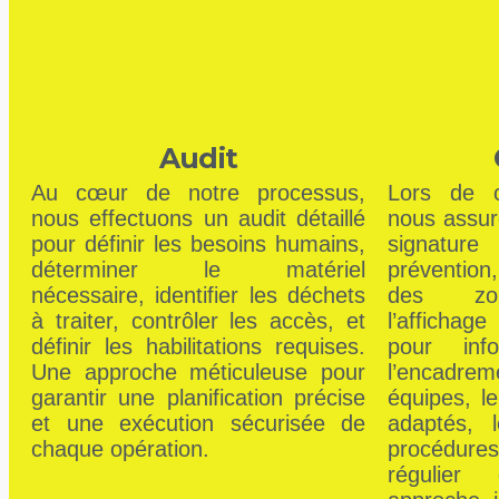
Audit
Au cœur de notre processus,
Lors de c
nous effectuons un audit détaillé
nous assuro
pour définir les besoins humains,
signatu
déterminer le matériel
prévention,
nécessaire, identifier les déchets
des zone
à traiter, contrôler les accès, et
l’afficha
définir les habilitations requises.
pour inf
Une approche méticuleuse pour
l’encadr
garantir une planification précise
équipes, l
et une exécution sécurisée de
adaptés, l
chaque opération.
procédure
régulier