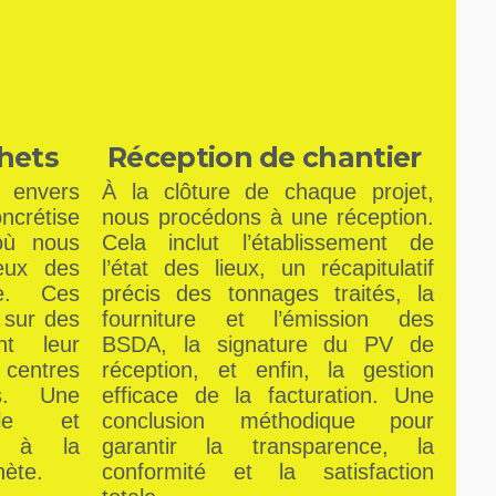
hets
Réception de chantier
envers
À la clôture de chaque projet,
crétise
nous procédons à une réception.
où nous
Cela inclut l’établissement de
leux des
l’état des lieux, un récapitulatif
ie. Ces
précis des tonnages traités, la
 sur des
fourniture et l’émission des
nt leur
BSDA, la signature du PV de
centres
réception, et enfin, la gestion
s. Une
efficace de la facturation. Une
ble et
conclusion méthodique pour
nt à la
garantir la transparence, la
nète.
conformité et la satisfaction