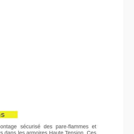
ns
ntage sécurisé des pare-flammes et
ts dans les armoires Haute Tension. Ces