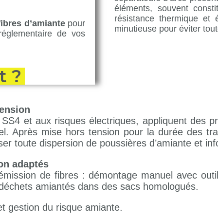
éléments, souvent const
résistance thermique et é
fibres d’amiante
pour
minutieuse pour éviter toute
réglementaire de vos
t ?
tension
SS4 et aux risques électriques, appliquent des p
nel. Après mise hors tension pour la durée des t
ser toute dispersion de poussières d’amiante et in
on adaptés
’émission de fibres : démontage manuel avec outilla
déchets amiantés dans des sacs homologués.
 et gestion du risque amiante.