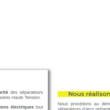
 pare flammes
are flammes
pements électriques Haute Tension.
pare-flammes amiantés dans vos armoires haute
isé garantit une intervention conforme aux normes,
s électriques. Optez pour une dépose en toute
rité
des séparateurs
Nous réaliso
moires Haute Tension.
Nous procédons au démo
tions électriques
tout
séparateurs d’arcs présen