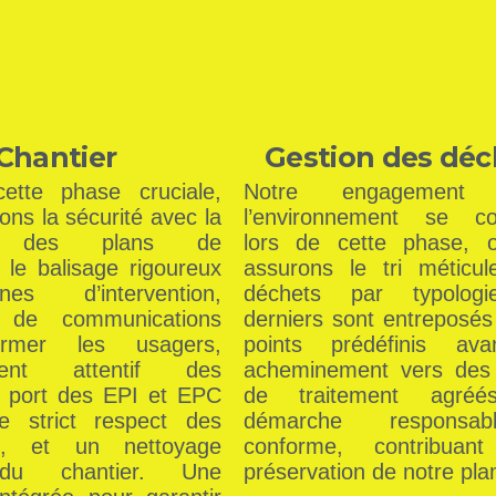
Chantier
Gestion des déc
ette phase cruciale,
Notre engagement 
ns la sécurité avec la
l’environnement se con
re des plans de
lors de cette phase, 
 le balisage rigoureux
assurons le tri méticu
s d’intervention,
déchets par typolog
ge de communications
derniers sont entreposés
ormer les usagers,
points prédéfinis ava
ement attentif des
acheminement vers des 
e port des EPI et EPC
de traitement agréé
e strict respect des
démarche responsa
s, et un nettoyage
conforme, contribua
 du chantier. Une
préservation de notre pla