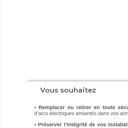
Accueil
Amiante SS4
Dépose
Dépose p
Une intervention maîtrisée sur les équi
Confiez-nous la dépose sécurisée des 
tension. Notre service rapide et spécial
assurant la sécurité de vos installation
tranquillité.
Vous souhaitez
•
Remplacer ou retirer en toute sécu
d’arcs électriques amiantés dans vos ar
•
Préserver l’intégrité de vos installa