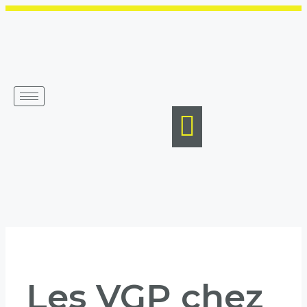
Aller
au
contenu
Les VGP chez