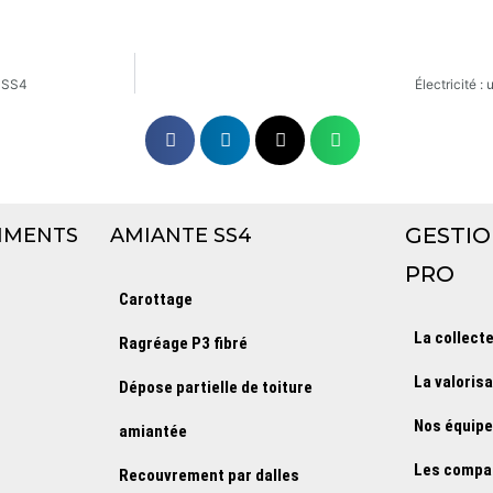
e SS4
Électricité :
GESTIO
IMENTS
AMIANTE SS4
PRO
Carottage
La collect
Ragréage P3 fibré
La valoris
Dépose partielle de toiture
Nos équip
amiantée
Les compa
Recouvrement par dalles