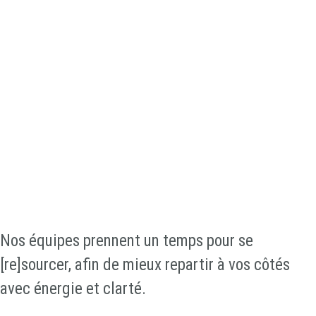
AVR Environnement passe en mode
estival ! 🌿
AVR Environnement
passe en mode
estival !
Nos équipes prennent un temps pour se
[re]sourcer, afin de mieux repartir à vos côtés
avec énergie et clarté.