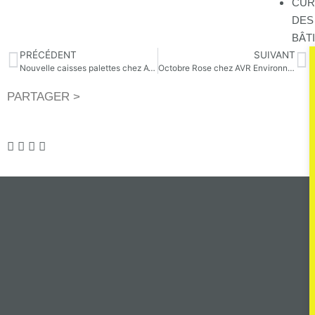
CUR
DES
BÂT
PRÉCÉDENT
SUIVANT
Nouvelle caisses palettes chez AVR Environnement
Octobre Rose chez AVR Environnement : la mobilisation est totale !
PARTAGER >