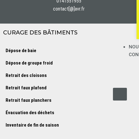
0141551955
contact[@]avr.fr
CURAGE DES BÂTIMENTS
NOU
Dépose de baie
CON
Dépose de groupe froid
Retrait des cloisons
Retrait faux plafond
X
Retrait faux planchers
Évacuation des déchets
Inventaire de fin de saison