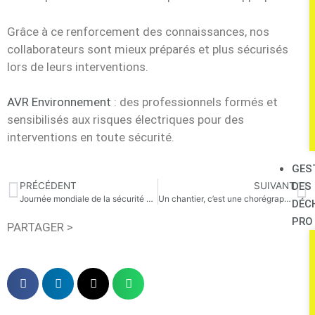
Grâce à ce renforcement des connaissances, nos
collaborateurs sont mieux préparés et plus sécurisés
lors de leurs interventions.
AVR Environnement
: des professionnels formés et
sensibilisés aux risques électriques pour des
interventions en toute sécurité.
GES
PRÉCÉDENT
SUIVANT
DES
Journée mondiale de la sécurité et de la santé au travail
Un chantier, c’est une chorégraphie millimétrée.
DÉC
PRO
PARTAGER >