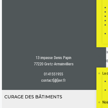
GEST
DES
13 impasse Denis Papin
DÉCH
77220 Gretz-Armainvilliers
PRO
La 
0141551955
contact[@]avr.fr
CURAGE DES BÂTIMENTS
Nos