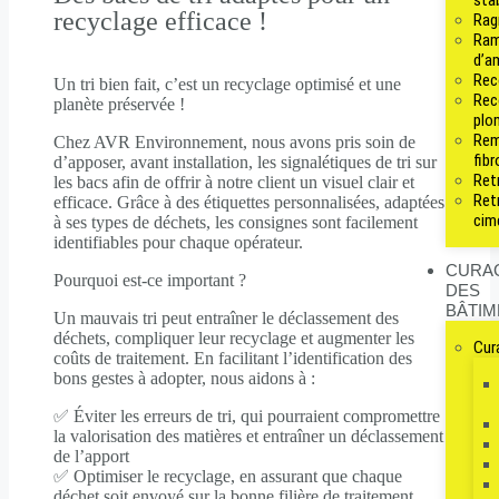
sta
recyclage efficace !
Rag
Ram
d’a
Rec
Un tri bien fait, c’est un recyclage optimisé et une
Rec
planète préservée !
plo
Rem
Chez
AVR Environnement
, nous avons pris soin de
fib
d’apposer, avant installation, les signalétiques de tri sur
Retr
les bacs afin de offrir à notre client un visuel clair et
Retr
efficace. Grâce à des étiquettes personnalisées, adaptées
cim
à ses types de déchets, les consignes sont facilement
identifiables pour chaque opérateur.
CURA
Pourquoi est-ce important ?
DES
BÂTIM
Un mauvais tri peut entraîner le déclassement des
déchets, compliquer leur recyclage et augmenter les
Cur
coûts de traitement. En facilitant l’identification des
bons gestes à adopter, nous aidons à :
✅ Éviter les erreurs de tri, qui pourraient compromettre
la valorisation des matières et entraîner un déclassement
de l’apport
✅ Optimiser le recyclage, en assurant que chaque
déchet soit envoyé sur la bonne filière de traitement