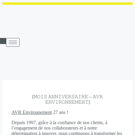
Aller
au
contenu
[𝙼𝙾𝙸𝚂 𝙰𝙽𝙽𝙸𝚅𝙴𝚁𝚂𝙰𝙸𝚁𝙴 – 𝙰𝚅𝚁
𝙴𝙽𝚅𝙸𝚁𝙾𝙽𝙽𝙴𝙼𝙴𝙽𝚃]
AVR Environnement
27 ans !
Depuis 1997, grâce à la confiance de nos clients, à
l’engagement de nos collaborateurs et à notre
détermination à innover, nous continuons à transformer les